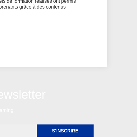
ts de formation réalisés ont permis
apprenants grâce à des contenus
wsletter
arning.
S'INSCRIRE