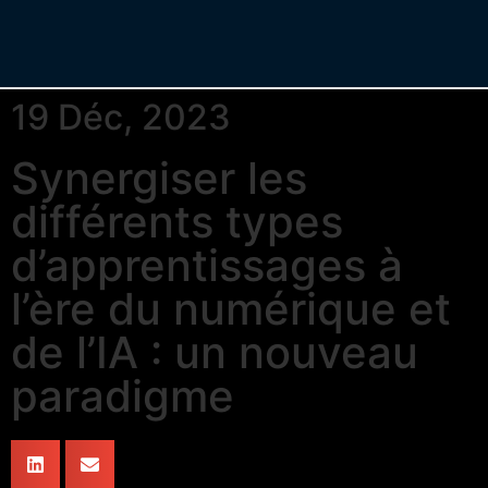
19 Déc, 2023
Synergiser les
différents types
d’apprentissages à
l’ère du numérique et
de l’IA : un nouveau
paradigme